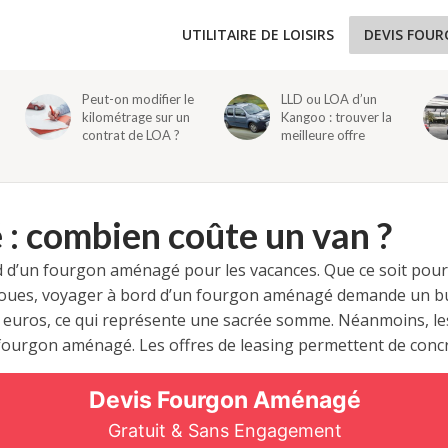
UTILITAIRE DE LOISIRS
DEVIS FOU
Peut-on modifier le
LLD ou LOA d’un
kilométrage sur un
Kangoo : trouver la
contrat de LOA ?
meilleure offre
: combien coûte un van ?
d d’un fourgon aménagé pour les vacances. Que ce soit pou
 roues, voyager à bord d’un fourgon aménagé demande un bud
00 euros, ce qui représente une sacrée somme. Néanmoins, le
’un fourgon aménagé. Les offres de leasing permettent de conc